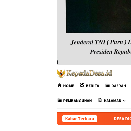
HOME
BERITA
DAERAH
PEMBANGUNAN
HALAMAN
Kabar Terbaru
DESA DIGITAL# Begini Penjelasa