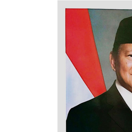
Loncat
ke
konten