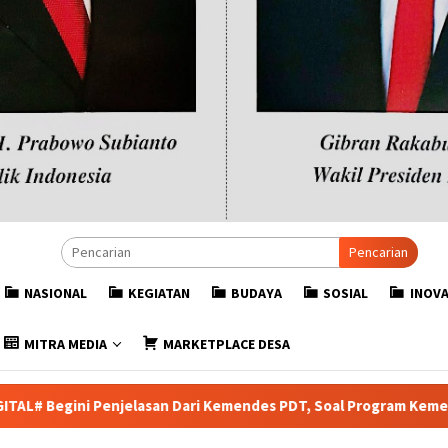
Pencarian
NASIONAL
KEGIATAN
BUDAYA
SOSIAL
INOVA
MITRA MEDIA
MARKETPLACE DESA
n Dari Kemendes PDT, Soal Program Kementrian Dari Dana Desa un