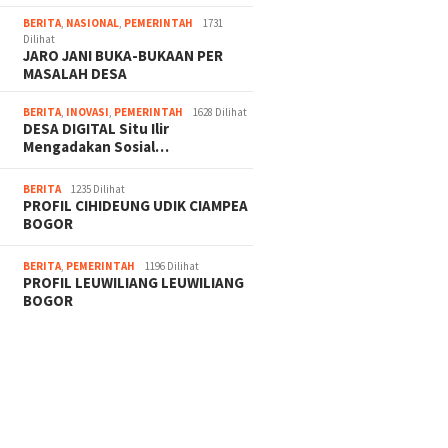
GA SURVEY KEPUASAN
DESA DIGITAL# Begini
DESA DIG
RAKAT Mengucapkan
Penjelasan Dari Kemendes
Mengada
BERITA
,
NASIONAL
,
PEMERINTAH
1731
t Dan Sukses atas
PDT, Soal Program
Digital
Dilihat
ikan Bupati dan Wakil
Kementrian Dari Dana Desa
Efisiens
JARO JANI BUKA-BUKAAN PER
 Bogor Istimewa dan
untuk Desa Digital
Adminis
MASALAH DESA
ang
Direktu
DIGITAL
BERITA
,
INOVASI
,
PEMERINTAH
1628 Dilihat
DESA DIGITAL Situ Ilir
Mengadakan Sosial…
BERITA
1235 Dilihat
PROFIL CIHIDEUNG UDIK CIAMPEA
BOGOR
BERITA
,
PEMERINTAH
1196 Dilihat
PROFIL LEUWILIANG LEUWILIANG
BOGOR