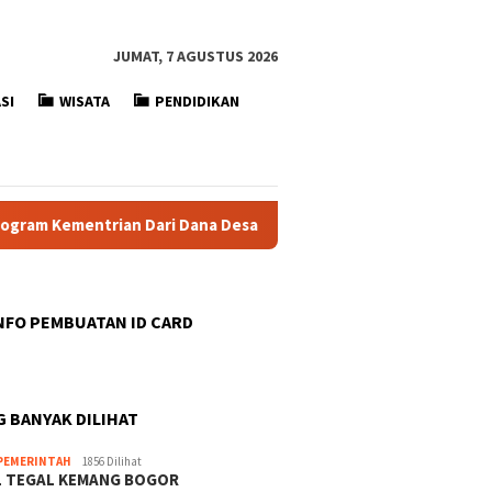
JUMAT, 7 AGUSTUS 2026
SI
WISATA
PENDIDIKAN
n Dari Dana Desa untuk Desa Digital
DESA DIGITAL Situ 
INFO PEMBUATAN ID CARD
G BANYAK DILIHAT
PEMERINTAH
1856 Dilihat
L TEGAL KEMANG BOGOR