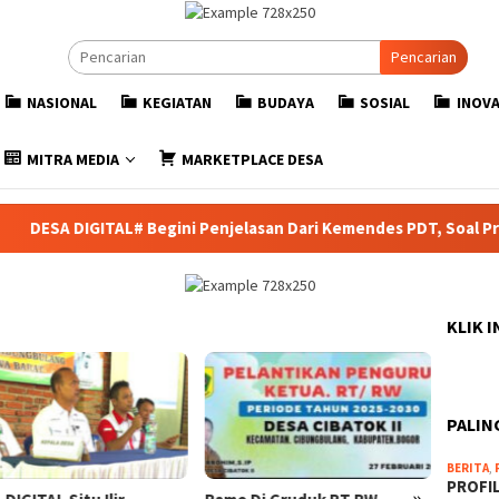
Pencarian
NASIONAL
KEGIATAN
BUDAYA
SOSIAL
INOVA
MITRA MEDIA
MARKETPLACE DESA
L# Begini Penjelasan Dari Kemendes PDT, Soal Program Kementria
KLIK 
PALIN
BERITA
,
PROFI
»