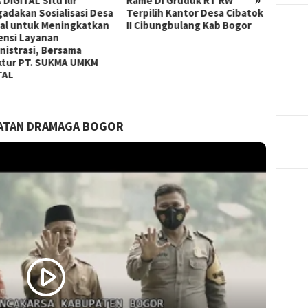
 Di Gruduk RT RW
Rame DI Gruduk RT RW
LEMBA
ilih Kantor Desa Cibatok
Terpilih Desa SITU ILIR Kec
MASYA
ibungbulang Kab Bogor
Cibungbulang Kab. Bogor
Selama
pelant
Bupati
Gemil
MATAN DRAMAGA BOGOR