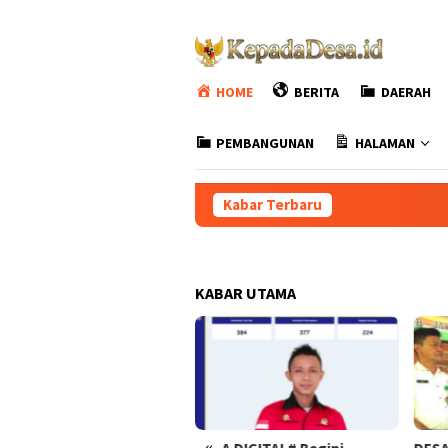
Loncat
ke
konten
HOME
BERITA
DAERAH
PEMBANGUNAN
HALAMAN
Kabar Terbaru
DESA DIGITA
KABAR UTAMA
«