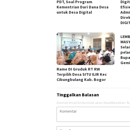
PDT, Soal Program
Digi
Kementrian Dari Dana Desa
Efis
untuk Desa Digital
Admi
Dire
DIGI
LEMB
MASY
Sela
pela
Bupa
Gemi
Rame DI Gruduk RT RW
Terpilih Desa SITU ILIR Kec
Cibungbulang Kab. Bogor
Tinggalkan Balasan
Alamat email Anda tidak akan dipublikasikan.
Ru