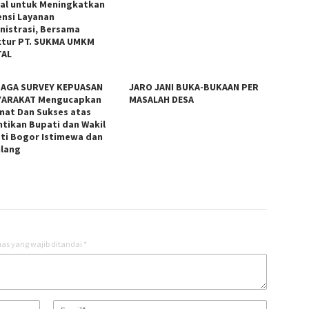
tal untuk Meningkatkan
iensi Layanan
nistrasi, Bersama
ktur PT. SUKMA UMKM
TAL
AGA SURVEY KEPUASAN
JARO JANI BUKA-BUKAAN PER
ARAKAT Mengucapkan
MASALAH DESA
mat Dan Sukses atas
ntikan Bupati dan Wakil
ti Bogor Istimewa dan
lang
as yang wajib ditandai
*