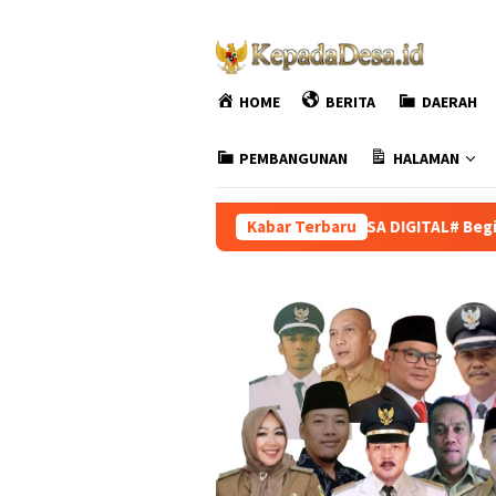
Loncat
ke
konten
HOME
BERITA
DAERAH
PEMBANGUNAN
HALAMAN
DESA DIGITAL# Begini Penjelasan Da
Kabar Terbaru