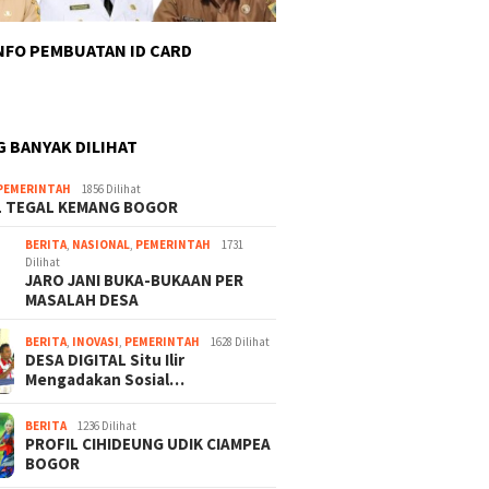
INFO PEMBUATAN ID CARD
G BANYAK DILIHAT
PEMERINTAH
1856 Dilihat
L TEGAL KEMANG BOGOR
BERITA
,
NASIONAL
,
PEMERINTAH
1731
Dilihat
JARO JANI BUKA-BUKAAN PER
MASALAH DESA
BERITA
,
INOVASI
,
PEMERINTAH
1628 Dilihat
DESA DIGITAL Situ Ilir
Mengadakan Sosial…
BERITA
1236 Dilihat
PROFIL CIHIDEUNG UDIK CIAMPEA
BOGOR