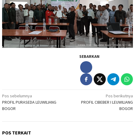
SEBARKAN
Navigasi
Pos sebelumnya
Pos berikutnya
PROFIL PURASEDA LEUWILIANG
PROFIL CIBEBER I LEUWILIANG
pos
BOGOR
BOGOR
POS TERKAIT