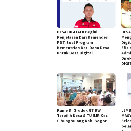
DESA DIGITAL# Begini
DESA 
Penjelasan Dari Kemendes
Meng
PDT, Soal Program
Digi
Kementrian Dari Dana Desa
Efis
untuk Desa Digital
Admi
Dire
DIGI
Rame DI Gruduk RT RW
LEMB
Terpilih Desa SITU ILIR Kec
MASY
Cibungbulang Kab. Bogor
Sela
pela