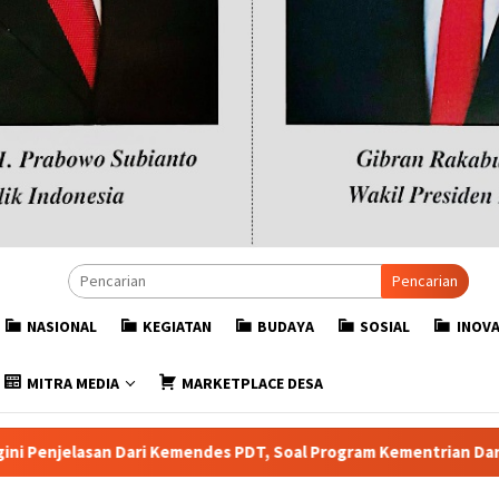
Pencarian
NASIONAL
KEGIATAN
BUDAYA
SOSIAL
INOVA
MITRA MEDIA
MARKETPLACE DESA
s PDT, Soal Program Kementrian Dari Dana Desa untuk Desa Digit