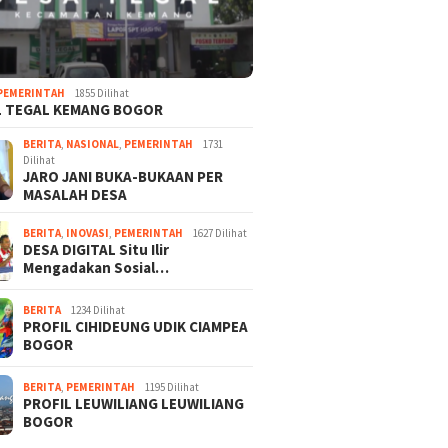
PEMERINTAH
1855 Dilihat
L TEGAL KEMANG BOGOR
BERITA
,
NASIONAL
,
PEMERINTAH
1731
Dilihat
JARO JANI BUKA-BUKAAN PER
MASALAH DESA
BERITA
,
INOVASI
,
PEMERINTAH
1627 Dilihat
DESA DIGITAL Situ Ilir
Mengadakan Sosial…
BERITA
1234 Dilihat
PROFIL CIHIDEUNG UDIK CIAMPEA
BOGOR
BERITA
,
PEMERINTAH
1195 Dilihat
PROFIL LEUWILIANG LEUWILIANG
BOGOR