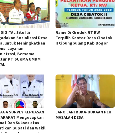
DIGITAL Situ Ilir
Rame Di Gruduk RT RW
adakan Sosialisasi Desa
Terpilih Kantor Desa Cibatok
tal untuk Meningkatkan
II Cibungbulang Kab Bogor
iensi Layanan
nistrasi, Bersama
ktur PT. SUKMA UMKM
TAL
AGA SURVEY KEPUASAN
JARO JANI BUKA-BUKAAN PER
ARAKAT Mengucapkan
MASALAH DESA
mat Dan Sukses atas
ntikan Bupati dan Wakil