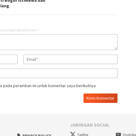
ti Bogor Istimewa dan
lang
as yang wajib ditandai
*
a pada peramban ini untuk komentar saya berikutnya.
JARINGAN SOCIAL
Twitter
Youtub
PRIVACY POLICY