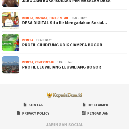
JARO JANI BUKA-BUKAAN PER MASALAH DESA
BERITA
,
INOVASI
,
PEMERINTAH
1628 Dilihat
DESA DIGITAL Situ Ilir Mengadakan Sosial…
BERITA
1236 Dilihat
PROFIL CIHIDEUNG UDIK CIAMPEA BOGOR
BERITA
,
PEMERINTAH
1196 Dilihat
PROFIL LEUWILIANG LEUWILIANG BOGOR
KONTAK
DISCLAIMER
PRIVACY POLICY
PENGADUAN
JARINGAN SOCIAL