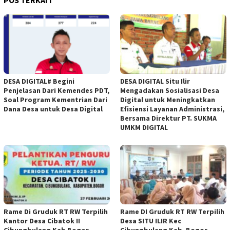
POS TERKAIT
DESA DIGITAL# Begini
DESA DIGITAL Situ Ilir
Penjelasan Dari Kemendes PDT,
Mengadakan Sosialisasi Desa
Soal Program Kementrian Dari
Digital untuk Meningkatkan
Dana Desa untuk Desa Digital
Efisiensi Layanan Administrasi,
Bersama Direktur PT. SUKMA
UMKM DIGITAL
Rame Di Gruduk RT RW Terpilih
Rame DI Gruduk RT RW Terpilih
Kantor Desa Cibatok II
Desa SITU ILIR Kec
Cibungbulang Kab Bogor
Cibungbulang Kab. Bogor