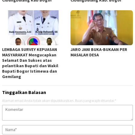
LEMBAGA SURVEY KEPUASAN
JARO JANI BUKA-BUKAAN PER
MASYARAKAT Mengucapkan
MASALAH DESA
Selamat Dan Sukses atas
pelantikan Bupati dan Wakil
Bupati Bogor Istimewa dan
Gemilang
Tinggalkan Balasan
Alamat email Anda tidak akan dipublikasikan.
Ruas yang wajib ditandai
*