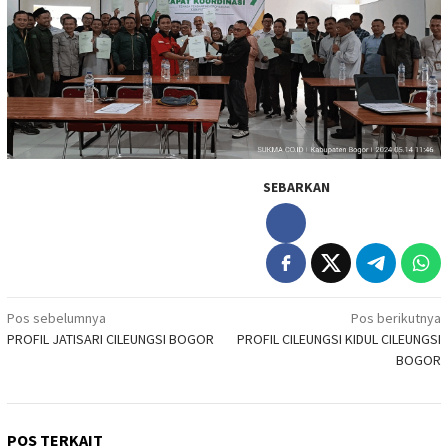
SEBARKAN
Navigasi
Pos sebelumnya
Pos berikutnya
PROFIL JATISARI CILEUNGSI BOGOR
PROFIL CILEUNGSI KIDUL CILEUNGSI
pos
BOGOR
POS TERKAIT