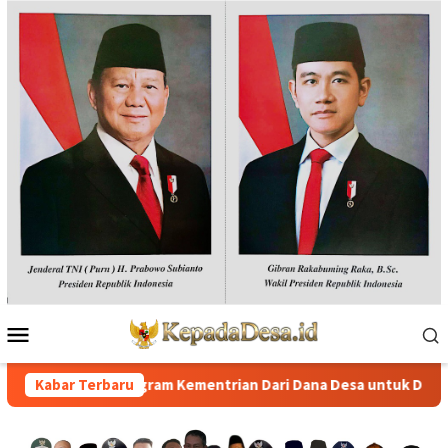
Loncat
ke
konten
Menu
Mobile
oal Program Kementrian Dari Dana Desa untuk Desa Digital
Kabar Terbaru