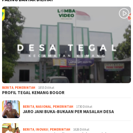
BERITA
,
PEMERINTAH
1855 Dilihat
PROFIL TEGAL KEMANG BOGOR
BERITA
,
NASIONAL
,
PEMERINTAH
1730 Dilihat
JARO JANI BUKA-BUKAAN PER MASALAH DESA
BERITA
,
INOVASI
,
PEMERINTAH
1626 Dilihat